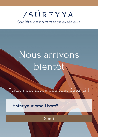
/SÜREYYA
Société de commerce extérieur
Nous arrivons
bientôt
Faites-nous
savoir que vous étiez ici !
Send