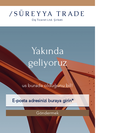
/SÜREYYA TRADE
Dış Ticaret Ltd. Şirketi
Yakında
geliyoruz
us
burada olduğunu bil!
Göndermek